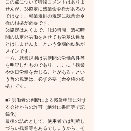
この点について特段コメントはありま
せんが、36協定に残業命令権があるの
ではなく、就業規則の規定に残業命令
権の根拠が必要です。
36協定はあくまで、1日8時間、週40時
間の法定外労働をさせても労基法違反
とはしませんよ、という免罰的効果が
メインです。
一方、就業規則は労使間の労働条件等
を明記したものであり、ここに「残業
や休日労働を命じることがある」とい
う旨の規定は、必ず必要（命令権の根
拠）です。
■7 労働者の判断による残業申請に対す
る会社からの許可（絶対に書面等で記
録化）
最後の詰めとして、使用者では判断し
づらい残業等もあるでしょうから、そ