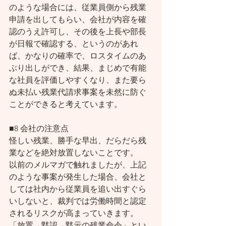
のような場合には、従業員側から残業
申請を出してもらい、会社が内容を確
認のうえ許可し、その後を上長や部長
が日報で確認する、というのがあれ
ば、かなりの確率で、ロスタイムのあ
ぶり出しができ、結果、まじめで有能
な社員を評価しやすくなり、また要ら
ぬ未払い残業代請求事案を未然に防ぐ
ことができると考えています。
■8 会社の注意点
怪しい残業、勝手な早出、だらだら残
業などを絶対放置しないことです。
以前のメルマガで触れましたが、上記
のような事案が発生した場合、会社と
しては社内から従業員を追い出すぐら
いしないと、裁判では労働時間と認定
されるリスクが高まっていきます。
「放置→黙認→黙示の残業命令」とい