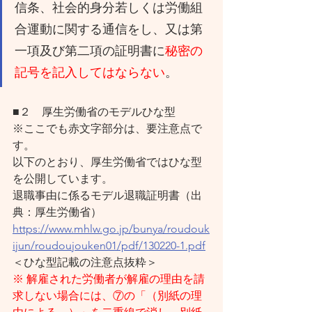
信条、社会的身分若しくは労働組
合運動に関する通信をし、又は第
一項及び第二項の証明書に
秘密の
記号を記入してはならない
。
■２　厚生労働省のモデルひな型
※ここでも赤文字部分は、要注意点で
す。
以下のとおり、厚生労働省ではひな型
を公開しています。
退職事由に係るモデル退職証明書（出
典：厚生労働省）
https://www.mhlw.go.jp/bunya/roudouk
ijun/roudoujouken01/pdf/130220-1.pdf
＜ひな型記載の注意点抜粋＞
※ 解雇された労働者が解雇の理由を請
求しない場合には、⑦の「（別紙の理