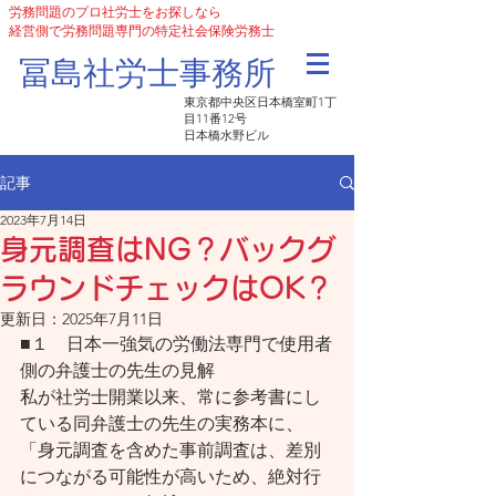
労務問題のプロ社労士をお探しなら
経営側で労務問題専門の特定社会保険労務士
​冨島社労士事務所
東京都中央区日本橋室町1丁
目11番12号
日本橋水野ビル
記事
2023年7月14日
身元調査はNG？バックグ
ラウンドチェックはOK？
更新日：
2025年7月11日
■１　日本一強気の労働法専門で使用者
側の弁護士の先生の見解
私が社労士開業以来、常に参考書にし
ている同弁護士の先生の実務本に、
「身元調査を含めた事前調査は、差別
につながる可能性が高いため、絶対行