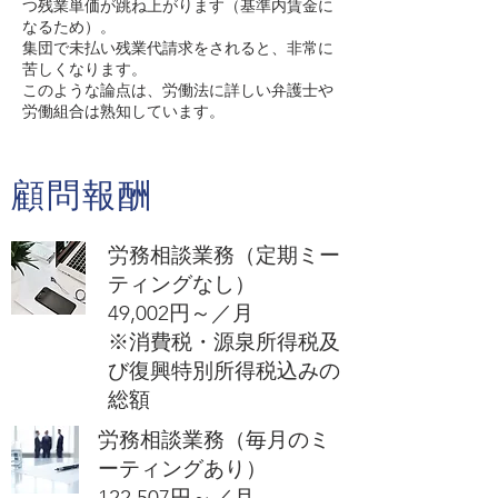
つ残業単価が跳ね上がります（基準内賃金に
なるため）。
集団で未払い残業代請求をされると、非常に
苦しくなります。
このような論点は、労働法に詳しい弁護士や
労働組合は熟知しています。
顧問報酬
労務相談業務（定期ミー
ティングなし）
​49,002円～／月
​※消費税・源泉所得税及
び復興特別所得税込みの
総額
労務相談業務（毎月のミ
ーティングあり）
​122,507円～／月