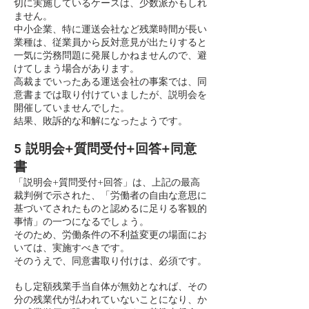
切に実施しているケースは、少数派かもしれ
ません。
中小企業、特に運送会社など残業時間が長い
業種は、従業員から反対意見が出たりすると
一気に労務問題に発展しかねませんので、避
けてしまう場合があります。
高裁までいったある運送会社の事案では、同
意書までは取り付けていましたが、説明会を
開催していませんでした。
結果、敗訴的な和解になったようです。
5 説明会+質問受付+回答+同意
書
「説明会+質問受付+回答」は、上記の最高
裁判例で示された、「労働者の自由な意思に
基づいてされたものと認めるに足りる客観的
事情」の一つになるでしょう。
そのため、労働条件の不利益変更の場面にお
いては、実施すべきです。
そのうえで、同意書取り付けは、必須です。
もし定額残業手当自体が無効となれば、その
分の残業代が払われていないことになり、か