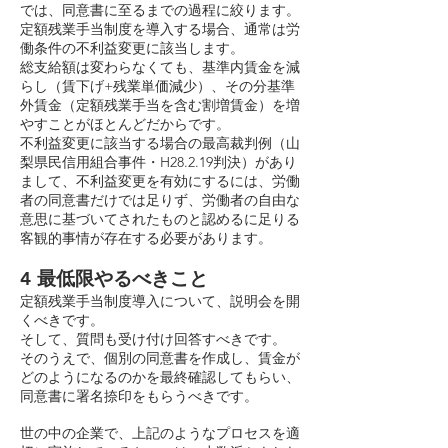
では、同意書に至るまでの過程に絞ります。
定額残業手当制度を導入する場合、通常は労
働条件の不利益変更に該当します。
総支給額は変わらなくても、基準内賃金を減
らし（賃下げ+残業単価減少）、その分基準
外賃金（定額残業手当を含む割増賃金）を増
やすことがほとんどだからです。
不利益変更に該当する場合の最高裁判例（山
梨県民信用組合事件・H28.2.19判決）があり
まして、不利益変更を有効にするには、労働
者の同意書だけでは足りず、労働者の自由な
意思に基づいてされたものと認めるに足りる
客観的事情が存在する必要があります。
4 最低限やるべきこと
定額残業手当制度導入について、説明会を開
くべきです。
そして、質問も受け付け回答すべきです。
そのうえで、個別の同意書を作成し、賃金が
どのようになるのかを最終確認してもらい、
同意書に署名捺印をもらうべきです。
世の中の企業で、上記のようなプロセスを適