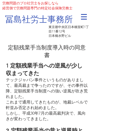
労務問題のプロ社労士をお探しなら
経営側で労務問題専門の特定社会保険労務士
​冨島社労士事務所
東京都中央区日本橋室町1丁
目11番12号
日本橋水野ビル
定額残業手当制度導入時の同意
書
1 定額残業手当への逆風が少し
収まってきた
テックジャパン事件というものがありまし
て、最高裁まで争ったのですが、その事件以
降、定額残業手当制度への強い逆風が吹き荒
れました。
これまで通用してきたものが、地裁レベルで
軒並み否定され始めました。
しかし、平成30年7月の最高裁判決で、風向
きが変わってきました。
2 定額残業手当の昔と逆風時と