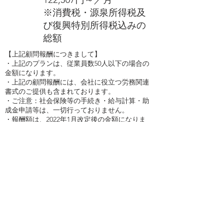
​※消費税・源泉所得税及
び復興特別所得税込みの
総額
【上記顧問報酬につきまして】
​・上記のプランは、従業員数50人以下の場合の
金額になります。
・上記の顧問報酬には、会社に役立つ労務関連
書式のご提供も含まれております。
・ご注意：社会保険等の手続き・給与計算・助
成金申請等は、一切行っておりません。
・報酬額は、2022年1月改定後の金額になりま
す。​​
【弊事務所への依頼をご検討のお客様へ】
誠に勝手ではございますが、弊事務所では顧問
契約締結後に「労務問題対応・相談、就業規則
作成・改定等」のご依頼を承っております。
そのため、スポットでの契約はいたしておりま
せん。
よりよい会社にしていくお手伝いを、中長期的
にさせていただきたいというのが弊事務所の基