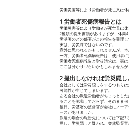
労働災害等により労働者が死亡又は休
1 労働者死傷病報告とは
労働災害等により労働者が死亡又は休
2種類の提出書類がありますが、休業
労基署のどの部署がこの報告を受理し
実は、労災課ではないのです。
意外に思われるかもしれませんが、本
一方、労働者死傷病報告は、使用者に
労働者死傷病報告と労災請求は、実は
ここは分かりづらいかもしれませんが
2 提出しなければ労災隠
会社としては労災隠しをするつもりは
可能性が生じてしまいます。
ある会社の派遣労働者がちょっとした
ることを認識しておらず、そのまま何
後日、労基署の監督官が会社にノーア
ースがありました。
派遣の場合の報告先については下記3
覚し、労災隠しと疑われ、突然監督官