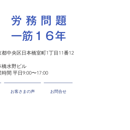
​労 務 問 題
一筋１６年
京都中央区日本橋室町1丁目11番12
号
本橋水野ビル
時間 平日9:00〜17:00
お客さまの声
お問合せ