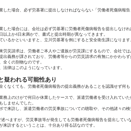
業した場合、必ず労基署に提出しなければならない「労働者死傷病報告
業した場合には、会社は必ず労基署に労働者死傷病報告を提出しなけれ
4日以上か4日未満かで、書式と提出時期が異なってきます。
ているかといいますと、立川労基署を例にすると安全衛生課になります
来労災請求は、労働者ご本人やご遺族が労災課にするもので、会社では
提出義務が課されており、労働者等からの労災請求の有無にかかわらず
、全くの別物なのです。
、法律はこのようになっています。
しと疑われる可能性あり
全くなくても、労働者死傷病報告の提出義務があることを認識せず何も
業務上のけがで何日か休業したケースで、派遣労働者を受け入れていた
もしませんでした。
ポで来訪し、派遣労働者の労災事故についての聴取や、その他諸々の検
で述べますが、労災事故等が発生しても労働者死傷病報告を提出してい
が来訪するということは、十分あり得る話なのです。