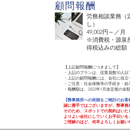
顧問報酬
労務相談業務（
し）
​49,002円～／月
​※消費税・源
得税込みの総額
【上記顧問報酬につきまして】
​・上記のプランは、従業員数50人
・上記の顧問報酬には、会社に役立
・ご注意：社会保険等の手続き・給
・報酬額は、2022年1月改定後の金額
【弊事務所への依頼をご検討のお客
誠に勝手ではございますが、弊事務
そのため、スポットでの契約はいた
よりよい会社にしていくお手伝いを
​ご理解のほど、何卒よろしくお願い