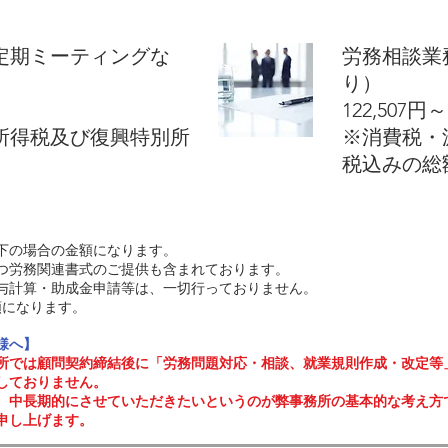
定期ミーティングな
労務相談業
り）
​122,507
泉所得税及び復興特別所
​※消費税
税込みの総
以下の場合の金額になります。
つ労務関連書式のご提供も含まれております。
与計算・助成金申請等は、一切行っておりません。
になります。​​
様へ】
所では顧問契約締結後に「労務問題対応・相談、就業規則作成・改定等
しておりません。
、中長期的にさせていただきたいというのが弊事務所の基本的な考え方
申し上げます。