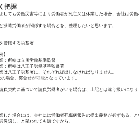
く把握
ましても労働災害等により労働者が死亡又は休業した場合、会社は労働
と派遣労働者が関係する場合とを、整理したいと思います。
を管轄する労基署
例】
業：所轄は立川労働基準監督
業：所轄は八王子労働基準監督署
業は八王子労基署に、それぞれ提出しなければなりません。
上の場合、突合せが可能となっています。
請負契約に基づいて請負労働者がいる場合は、上記とは違う扱いになり
業した場合には、会社には労働者死傷病報告の提出義務が必ずある、と
労災隠し」と疑われても嫌ですから。