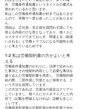
合、労働条件通知書というタイトルの書式を
使われているかと思います。
私はこの労働条件通知書が好きではありませ
んので、実務で一度も使ったことがありませ
ん。
理由は、正社員・非正規社員問わず誰にでも
使える内容のひな形となっており、個々人に
カスタマイズできておらず、間違える（勘違
いされる）と労務トラブルになる可能性が高
いと考えているためです。
1-2 私は労働契約書の方がよいと考
える
労働条件通知書のかわりに、法律で定められ
た事項とその他契約内容として必要な事項を
盛り込んだ労働契約書を用意し、労働契約締
結の際、二部作成し労使ともに保有する、と
いう方法を採用しています。
この方法であれば、労基法の規定はクリアー
していますし、個々人にカスタマイズした内
容で（記載を間違えなければ）誤解も生じに
くいです。
労働基準監督署が定期監督や申告監督で会社