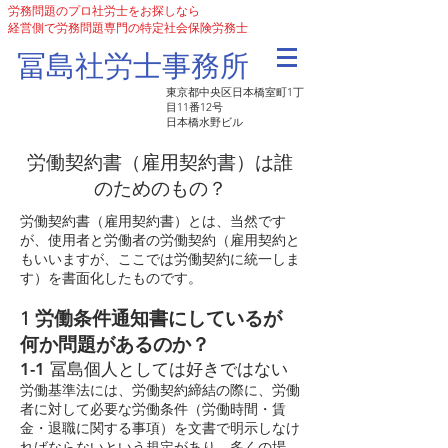
労務問題のプロ社労士をお探しなら
経営側で労務問題専門の特定社会保険労務士
​冨島社労士事務所
東京都中央区日本橋室町1丁
目11番12号
日本橋水野ビル
労働契約書（雇用契約書）は誰
のためのもの？
労働契約書（雇用契約書）とは、当然です
が、使用者と労働者の労働契約（雇用契約と
もいいますが、ここでは労働契約に統一しま
す）を書面化したものです。
1 労働条件通知書にしているが
何か問題があるのか？
1-1 冨島個人としては好きではない
労働基準法には、労働契約締結の際に、労働
者に対して必要な労働条件（労働時間・賃
金・退職に関する事項）を文書で明示しなけ
ればならないという規定があり、多くの場