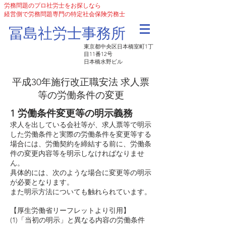
労務問題のプロ社労士をお探しなら
経営側で労務問題専門の特定社会保険労務士
​冨島社労士事務所
東京都中央区日本橋室町1丁
目11番12号
日本橋水野ビル
平成30年施行改正職安法 求人票
等の労働条件の変更
1 労働条件変更等の明示義務
求人を出している会社等が、求人票等で明示
した労働条件と実際の労働条件を変更等する
場合には、労働契約を締結する前に、労働条
件の変更内容等を明示しなければなりませ
ん。
具体的には、次のような場合に変更等の明示
が必要となります。
また明示方法についても触れられています。
【厚生労働省リーフレットより引用】
(1)「当初の明示」と異なる内容の労働条件