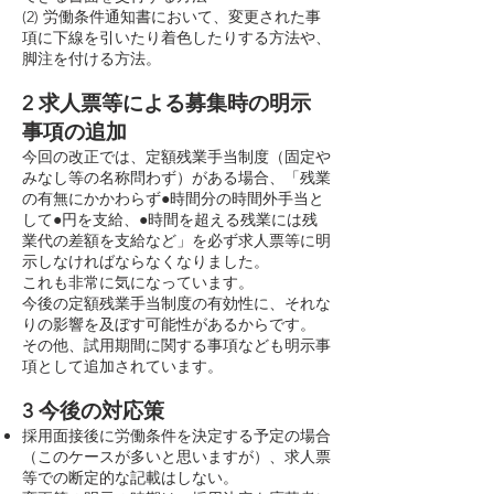
(2) 労働条件通知書において、変更された事
項に下線を引いたり着色したりする方法や、
脚注を付ける方法。
2 求人票等による募集時の明示
事項の追加
今回の改正では、定額残業手当制度（固定や
みなし等の名称問わず）がある場合、「残業
の有無にかかわらず●時間分の時間外手当と
して●円を支給、●時間を超える残業には残
業代の差額を支給など」を必ず求人票等に明
示しなければならなくなりました。
これも非常に気になっています。
今後の定額残業手当制度の有効性に、それな
りの影響を及ぼす可能性があるからです。
その他、試用期間に関する事項なども明示事
項として追加されています。
3 今後の対応策
採用面接後に労働条件を決定する予定の場合
（このケースが多いと思いますが）、求人票
等での断定的な記載はしない。