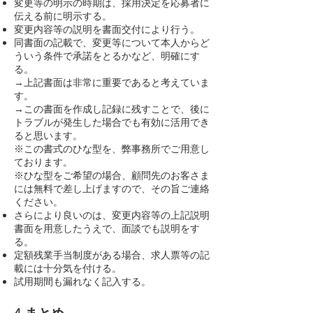
変更等の明示の時期は、採用決定を応募者に
伝える前に明示する。
変更内容等の説明を書面交付により行う。
同書面の記載で、変更等について本人からど
ういう条件で承諾をとるかなど、明確にす
る。
→上記書面は非常に重要であると考えていま
す。
→この書面を作成し記録に残すことで、後に
トラブルが発生した場合でも有効に活用でき
ると思います。
※この書式のひな型を、弊事務所でご用意し
ております。
※ひな型をご希望の場合、顧問先のお客さま
には無料で差し上げますので、その旨ご連絡
ください。
さらにより良いのは、変更内容等の上記説明
書面を用意したうえで、面談でも説明をす
る。
定額残業手当制度がある場合、求人票等の記
載には十分気を付ける。
試用期間も漏れなく記入する。