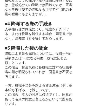
役職者としての能力不足を理由に降職するに
は、懲戒処分での降職では困難ですが、正当
な人事権行使での降職なら可能です（能力不
足の程度にもよりますが）。
■4 降職する際の手続き
人事権行使の降職により、職位を引き下げ
る、または役職を解任する場合、同意書では
なく、通知書（辞令等）で対応します。
■5 降職した後の賃金
降職による賃金減額については、役職手当が
減額または0円になる範囲（役職に応じた
額）とします。
この場合、賃金規程に各役職に対する役職手
当の額が明記されていれば、同意書は不要と
考えます。
一方、役職手当分を超える賃金減額（例：基
本給も下げる）は難しいです。
この場合、本人の同意は必須ですし、同意が
あっても真の同意と言えるかという問題もあ
ります。