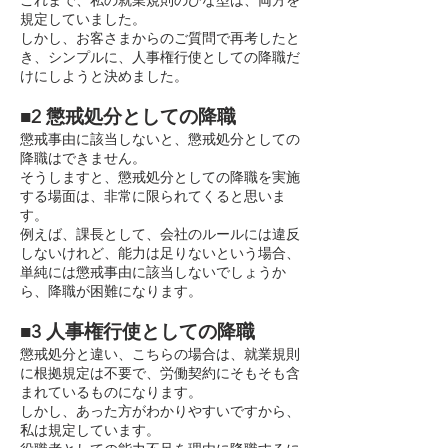
これまで、私の就業規則のひな型は、両方を
規定していました。
しかし、お客さまからのご質問で再考したと
き、シンプルに、人事権行使としての降職だ
けにしようと決めました。
■2 懲戒処分としての降職
懲戒事由に該当しないと、懲戒処分としての
降職はできません。
そうしますと、懲戒処分としての降職を実施
する場面は、非常に限られてくると思いま
す。
例えば、課長として、会社のルールには違反
しないけれど、能力は足りないという場合、
単純には懲戒事由に該当しないでしょうか
ら、降職が困難になります。
■3 人事権行使としての降職
懲戒処分と違い、こちらの場合は、就業規則
に根拠規定は不要で、労働契約にそもそも含
まれているものになります。
しかし、あった方がわかりやすいですから、
私は規定しています。