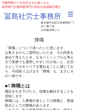
労務問題のプロ社労士をお探しなら
経営側で労務問題専門の特定社会保険労務士
​冨島社労士事務所
東京都中央区日本橋室町1丁
目11番12号
日本橋水野ビル
降職
「降職」について述べたいと思います。
お客さまからご質問をいただき、その内容を
改めて考えたとき、なるべくシンプルな考え
方で実務でも運用しやすい方が良いと、社労
士としてのキャリアを重ねるごとに感じてお
り、今回取り上げます「降職」も、まさにそ
の一例です。
■1 降職とは
職位を引き下げたり、役職を解任することを
意味します。
降職には、人事権行使としての降職と、懲戒
処分としての降職があります。