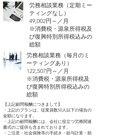
労務相談業務（定期ミー
ティングなし）
​49,002円～／月
​※消費税・源泉所得税及
び復興特別所得税込みの
総額
労務相談業務（毎月のミ
ーティングあり）
​122,507円～／月
​※消費税・源泉所得税及
び復興特別所得税込みの
総額
【上記顧問報酬につきまして】
​・上記のプランは、従業員数50人以下の場合の
金額になります。
・上記の顧問報酬には、会社に役立つ労務関連
書式のご提供も含まれております。
・ご注意：社会保険等の手続き・給与計算・助