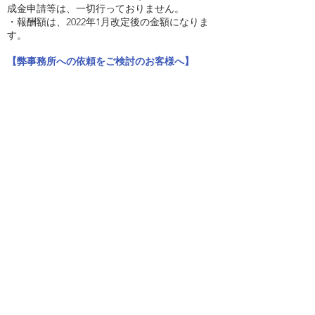
成金申請等は、一切行っておりません。
・報酬額は、2022年1月改定後の金額になりま
す。​​
【弊事務所への依頼をご検討のお客様へ】
誠に勝手ではございますが、弊事務所では顧問
契約締結後に「労務問題対応・相談、就業規則
作成・改定等」のご依頼を承っております。
そのため、スポットでの契約はいたしておりま
せん。
よりよい会社にしていくお手伝いを、中長期的
にさせていただきたいというのが弊事務所の基
本的な考え方でございます。
​ご理解のほど、何卒よろしくお願い申し上げま
す。
顧問契約のご相談ご依頼は、お問
い合わせフォームからお願い申し
上げます。
お問い合わせフォームはこちら