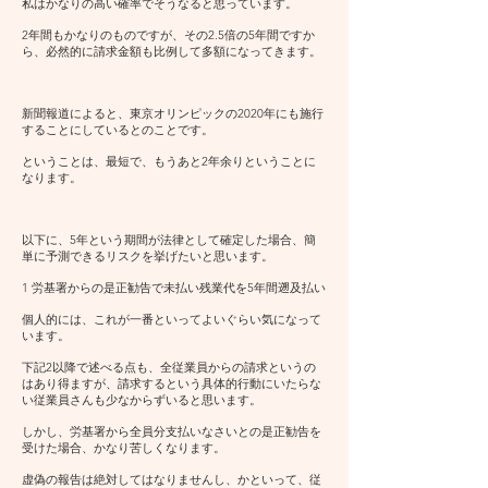
私はかなりの高い確率でそうなると思っています。
2年間もかなりのものですが、その2.5倍の5年間ですか
ら、必然的に請求金額も比例して多額になってきます。
新聞報道によると、東京オリンピックの2020年にも施行
することにしているとのことです。
ということは、最短で、もうあと2年余りということに
なります。
以下に、5年という期間が法律として確定した場合、簡
単に予測できるリスクを挙げたいと思います。
1 労基署からの是正勧告で未払い残業代を5年間遡及払い
個人的には、これが一番といってよいぐらい気になって
います。
下記2以降で述べる点も、全従業員からの請求というの
はあり得ますが、請求するという具体的行動にいたらな
い従業員さんも少なからずいると思います。
しかし、労基署から全員分支払いなさいとの是正勧告を
受けた場合、かなり苦しくなります。
虚偽の報告は絶対してはなりませんし、かといって、従