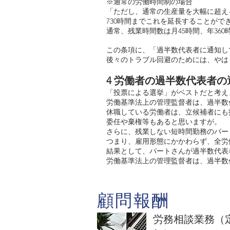
※通常の労働時間制の場合
「ただし、通常の生産量を大幅に超え
730時間までこれを延長することがで
通常、残業時間数は月45時間、年3
この条項に、「過半数代表者に通知し
後々のトラブル回避のためには、やは
4 労働者の過半数代表者の
「投票による選挙」がベストだと考え
労働基準法上の管理監督者は、過半数
休職している労働者は、立候補者にも
委任や棄権等もあると思いますが。
さらに、残業しない短時間勤務のパー
つまり、雇用形態にかかわらず、全労
結果として、パートさんが過半数代表
労働基準法上の管理監督者は、過半数
顧問報酬
労務相談業務（