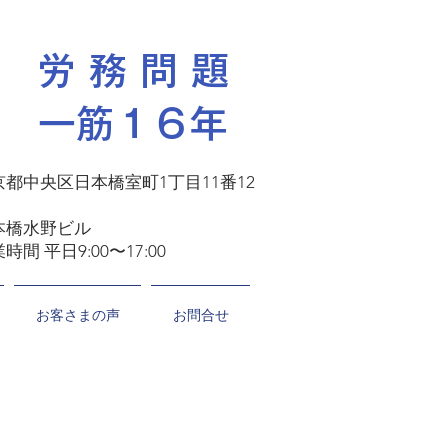
​労 務 問 題
一筋１６年
京都中央区日本橋室町1丁目11番12
号
本橋水野ビル
時間 平日9:00〜17:00
お客さまの声
お問合せ