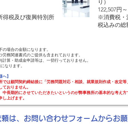
り）
​122,507
泉所得税及び復興特別所
​※消費税
税込みの総
以下の場合の金額になります。
つ労務関連書式のご提供も含まれております。
与計算・助成金申請等は、一切行っておりません。
になります。​​
様へ】
所では顧問契約締結後に「労務問題対応・相談、就業規則作成・改定等
しておりません。
、中長期的にさせていただきたいというのが弊事務所の基本的な考え方
申し上げます。
依頼は、お問い合わせフォームからお願