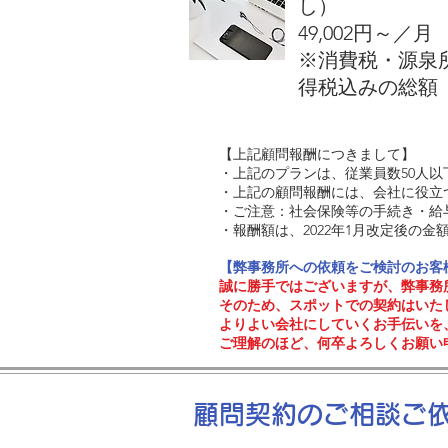
し）
​49,002円～／月
​※消費税・源
得税込みの総額
【上記顧問報酬につきまして】
​・上記のプランは、従業員数50人
・上記の顧問報酬には、会社に役立
・ご注意：社会保険等の手続き・給
・報酬額は、2022年1月改定後の金額
【弊事務所への依頼をご検討のお客
誠に勝手ではございますが、弊事務
そのため、スポットでの契約はいた
よりよい会社にしていくお手伝いを
​ご理解のほど、何卒よろしくお願い
顧問契約のご相談ご