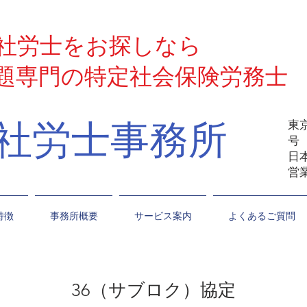
社労士をお探しなら
題専門の特定社会保険労務士
島社労士事務所
東
日
営業
特徴
事務所概要
サービス案内
よくあるご質問
36（サブロク）協定